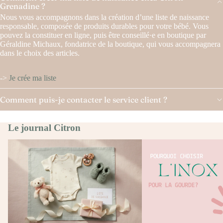
Grenadine ?
Nous vous accompagnons dans la création d’une liste de naissance
responsable, composée de produits durables pour votre bébé. Vous
pouvez la constituer en ligne, puis être conseillé·e en boutique par
Géraldine Michaux, fondatrice de la boutique, qui vous accompagnera
dans le choix des articles.
->
Je crée ma liste
Comment puis-je contacter le service client ?
Le journal Citron
Liste de naissance bébé : cadeaux, soins et
INOX VS ALU
accompagnement