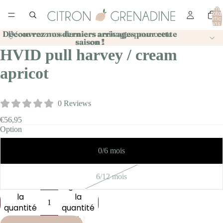
Nomb
total
d’artic
dans 
panier
Découvrez nos derniers arrivages pour cette
Découvrez nos derniers arrivages pour cette
saison !
saison !
HVID pull harvey / cream
apricot
0 Reviews
€56,95
Option
0/6 mois
6/12 mois
Diminuer
Augmenter
la
la
quantité
quantité