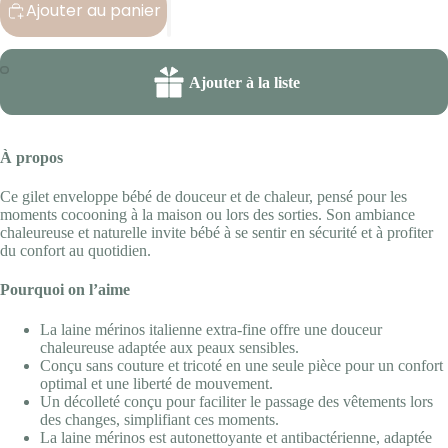
Ajouter au panier
Ouvrir
Ouvrir
l’image
l’image
en
en
À propos
plein
plein
écran
écran
Ce gilet enveloppe bébé de douceur et de chaleur, pensé pour les
moments cocooning à la maison ou lors des sorties. Son ambiance
chaleureuse et naturelle invite bébé à se sentir en sécurité et à profiter
du confort au quotidien.
Pourquoi on l’aime
La laine mérinos italienne extra-fine offre une douceur
chaleureuse adaptée aux peaux sensibles.
Conçu sans couture et tricoté en une seule pièce pour un confort
optimal et une liberté de mouvement.
Un décolleté conçu pour faciliter le passage des vêtements lors
des changes, simplifiant ces moments.
La laine mérinos est autonettoyante et antibactérienne, adaptée